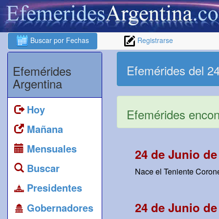
Buscar por Fechas
Registrarse
Efemérides del 24
Efemérides
Argentina
Hoy
Efemérides encont
Mañana
Mensuales
24 de Junio de
Buscar
Nace el Teniente Corone
Presidentes
24 de Junio de
Gobernadores