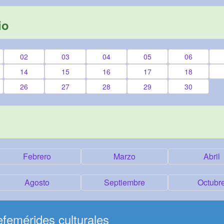
io
02
03
04
05
06
14
15
16
17
18
26
27
28
29
30
Febrero
Marzo
Abril
Agosto
Septiembre
Octubr
femérides culturales