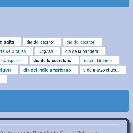
e salta
dia del escritor
dia del escritor
te de urquiza
Urquiza
dia de la bandera
l transporte
dia de la secretaria
nestor kirchner
rigen
dia del indio americano
9 de marzo chubut
Asume como Presidente Carlos Pellegrini