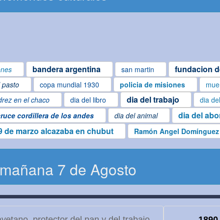
bandera argentina
fundacion d
ones
san martin
l pasto
copa mundial 1930
policia de misiones
muer
dia del trabajo
drez en el chaco
dia del libro
dia de
dia del abo
ruce cordillera de los andes
dia del animal
9 de marzo alcazaba en chubut
Ramón Angel Domínguez
 mañana 7 de Agosto
etano, protector del pan y del trabajo
1890