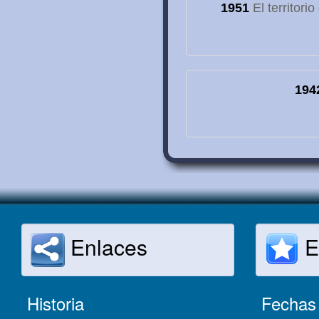
1951
El territori
194
Enlaces
E
Historia
Fechas 