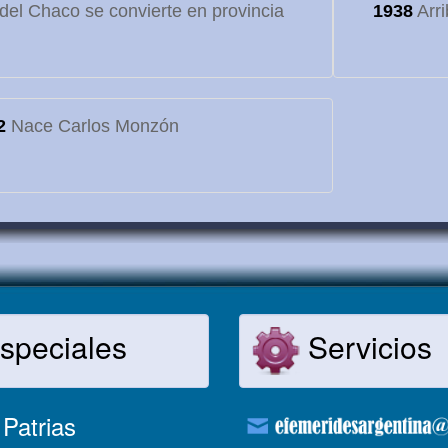
o del Chaco se convierte en provincia
1938
Arri
2
Nace Carlos Monzón
speciales
Servicios
Patrias