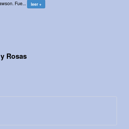
Rawson. Fue...
leer +
 y Rosas