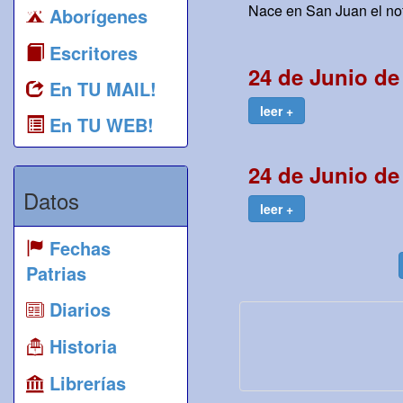
Nace en San Juan el not
Aborígenes
Escritores
24 de Junio de
En TU MAIL!
leer +
En TU WEB!
24 de Junio de
Datos
leer +
Fechas
Patrias
Diarios
Historia
Librerías