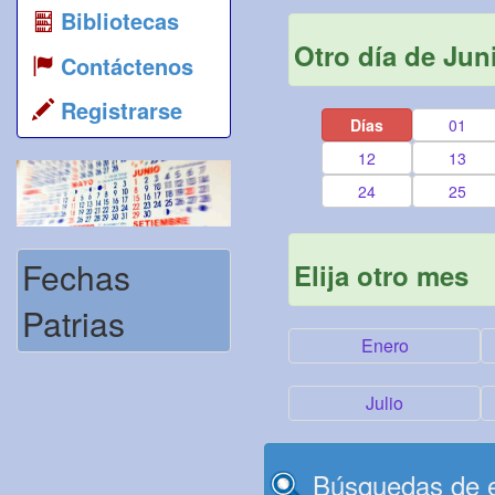
Bibliotecas
Otro día de Jun
Contáctenos
Registrarse
Días
01
12
13
24
25
Fechas
Elija otro mes
Patrias
Enero
Julio
Búsquedas de e