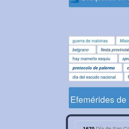
guerra de malvinas
Misi
belgrano
fiesta provincia
fray mamerto esquiu
aje
protocolo de palermo
c
día del escudo nacional
Efemérides de
1670
Día de San Cay