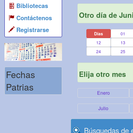
Bibliotecas
Otro día de Jun
Contáctenos
Registrarse
Días
01
12
13
24
25
Fechas
Elija otro mes
Patrias
Enero
Julio
Búsquedas de e