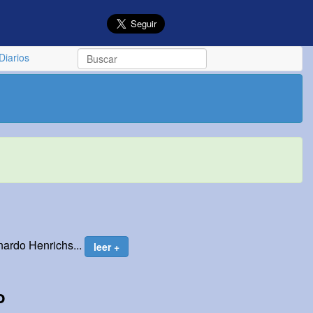
Diarios
nardo Henrichs...
leer +
o