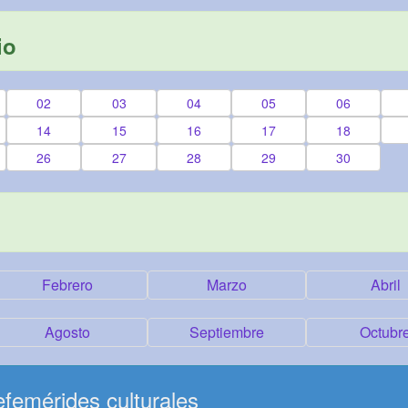
io
02
03
04
05
06
14
15
16
17
18
26
27
28
29
30
Febrero
Marzo
Abril
Agosto
Septiembre
Octubr
femérides culturales