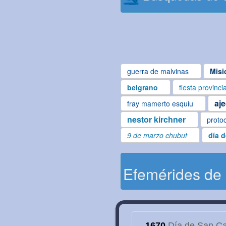
guerra de malvinas
Misi
belgrano
fiesta provinci
aj
fray mamerto esquiu
nestor kirchner
proto
9 de marzo chubut
día 
Efemérides de
1670
Día de San Cay