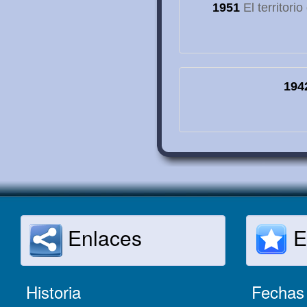
1951
El territori
194
Enlaces
E
Historia
Fechas 