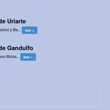
e Uriarte
aíno) y Be...
leer +
de Gandulfo
o títulos...
leer +