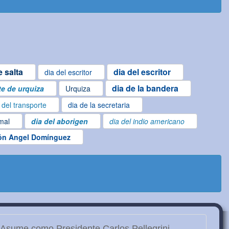
 salta
dia del escritor
dia del escritor
dia de la bandera
e de urquiza
Urquiza
 del transporte
dia de la secretaria
imal
dia del aborigen
dia del indio americano
n Angel Domínguez
Asume como Presidente Carlos Pellegrini