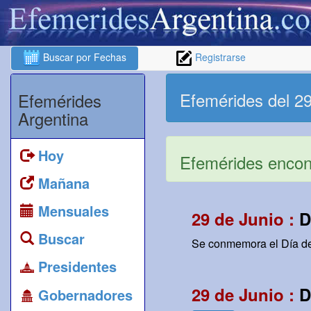
Buscar por Fechas
Registrarse
Efemérides del 29
Efemérides
Argentina
Hoy
Efemérides encont
Mañana
Mensuales
29 de Junio :
D
Buscar
Se conmemora el Día del
Presidentes
29 de Junio :
D
Gobernadores