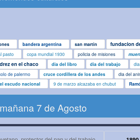
fundacion de
ones
bandera argentina
san martin
al pasto
copa mundial 1930
policia de misiones
muert
edrez en el chaco
dia del libro
dia del trabajo
dia
colo de palermo
cruce cordillera de los andes
dia del an
del escudo nacional
9 de marzo alcazaba en chubut
Ramó
 mañana 7 de Agosto
etano, protector del pan y del trabajo
1890