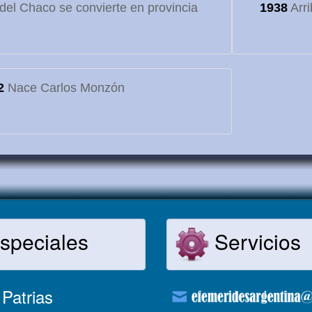
o del Chaco se convierte en provincia
1938
Arri
2
Nace Carlos Monzón
speciales
Servicios
Patrias