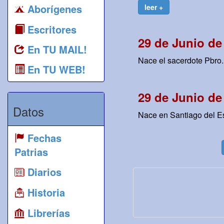
Aborígenes
leer +
Escritores
29 de Junio de
En TU MAIL!
Nace el sacerdote Pbro. 
En TU WEB!
29 de Junio de
Datos
Nace en Santiago del Est
Fechas
Patrias
Diarios
Historia
Librerías