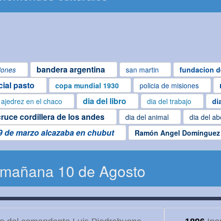
bandera argentina
iones
san martin
fundacion d
cial pasto
copa mundial 1930
policia de misiones
dia del libro
ajedrez en el chaco
dia del trabajo
di
cruce cordillera de los andes
dia del animal
dia del ab
9 de marzo alcazaba en chubut
Ramón Angel Domínguez
 mañana 10 de Agosto