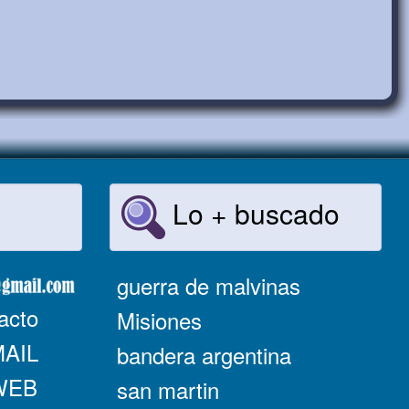
Lo + buscado
guerra de malvinas
acto
Misiones
MAIL
bandera argentina
 WEB
san martin