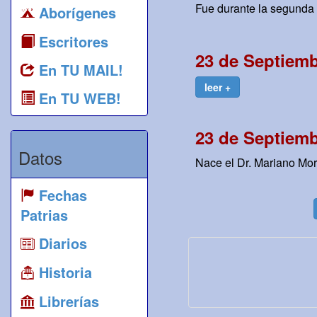
Fue durante la segunda 
Aborígenes
Escritores
23 de Septiemb
En TU MAIL!
leer +
En TU WEB!
23 de Septiemb
Datos
Nace el Dr. Mariano Mor
Fechas
Patrias
Diarios
Historia
Librerías