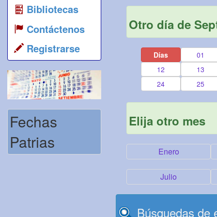
Bibliotecas
Otro día de Sep
Contáctenos
Registrarse
Días
01
12
13
24
25
Fechas
Elija otro mes
Patrias
Enero
Julio
Búsquedas de e