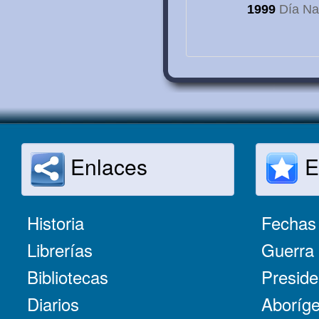
1999
Día Nac
Enlaces
E
Historia
Fechas 
Librerías
Guerra 
Bibliotecas
Preside
Diarios
Aboríge