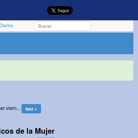
Diarios
er viern...
leer +
icos de la Mujer