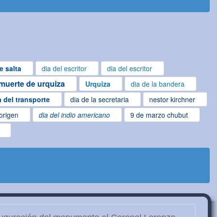
e salta
dia del escritor
dia del escritor
muerte de urquiza
Urquiza
dia de la bandera
a del transporte
dia de la secretaria
nestor kirchner
origen
dia del indio americano
9 de marzo chubut