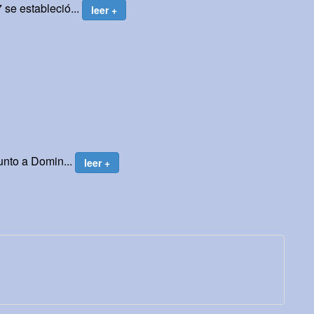
se estableció...
leer +
unto a Domin...
leer +