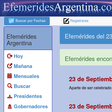
Buscar por Fechas
Registrarse
Efemérides del 2
Efemérides
Argentina
Hoy
Efemérides encont
Mañana
Mensuales
23 de Septiemb
Buscar
Aparte de ser celebrado 
Presidentes
23 de Septiemb
Gobernadores