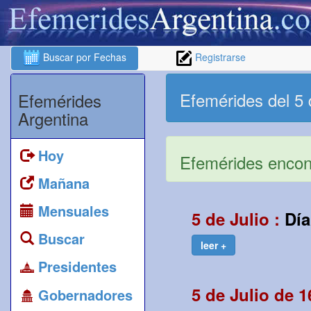
Buscar por Fechas
Registrarse
Efemérides del 5 
Efemérides
Argentina
Hoy
Efemérides encont
Mañana
Mensuales
5 de Julio :
Día
Buscar
leer +
Presidentes
5 de Julio de 1
Gobernadores