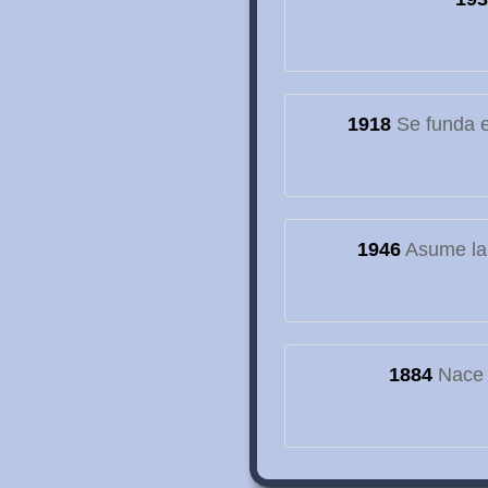
1918
Se funda el
1946
Asume la
1884
Nace e