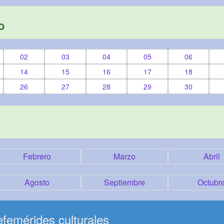
o
02
03
04
05
06
14
15
16
17
18
26
27
28
29
30
Febrero
Marzo
Abril
Agosto
Septiembre
Octubr
femérides culturales