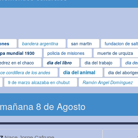
ones
bandera argentina
san martin
fundacion de sal
pa mundial 1930
policia de misiones
muerte de urquiza
edrez en el chaco
dia del libro
dia del trabajo
dia de
dia del animal
ce cordillera de los andes
dia del aborige
9 de marzo alcazaba en chubut
Ramón Angel Domínguez
 mañana 8 de Agosto
7
Nace Jorge Cafrune