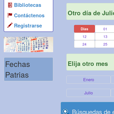
Bibliotecas
Otro día de Juli
Contáctenos
Registrarse
Días
01
12
13
24
25
Fechas
Elija otro mes
Patrias
Enero
Julio
Búsquedas de e