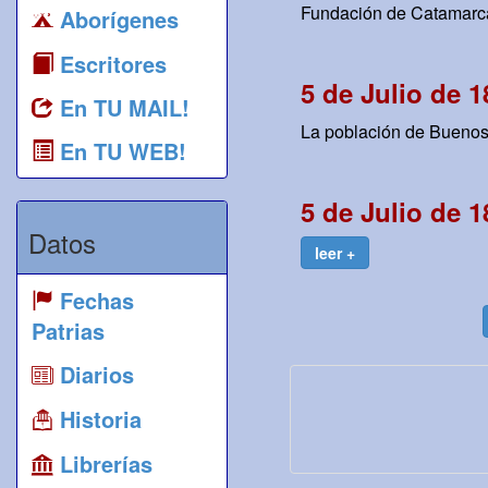
Fundación de Catamarca.
Aborígenes
Escritores
5 de Julio de 1
En TU MAIL!
La población de Buenos 
En TU WEB!
5 de Julio de 1
Datos
leer +
Fechas
Patrias
Diarios
Historia
Librerías