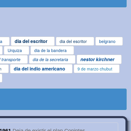
dia del escritor
ta
dia del escritor
belgrano
Urquiza
dia de la bandera
nestor kirchner
l transporte
dia de la secretaria
dia del indio americano
n
9 de marzo chubut
1961
Deja de existir el plan Conintes