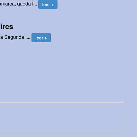
marca, queda f...
leer +
ires
la Segunda I...
leer +