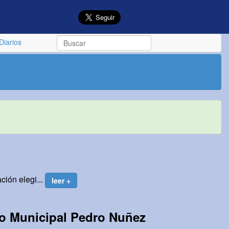
Diarios
ción elegi...
leer +
jo Municipal Pedro Nuñez