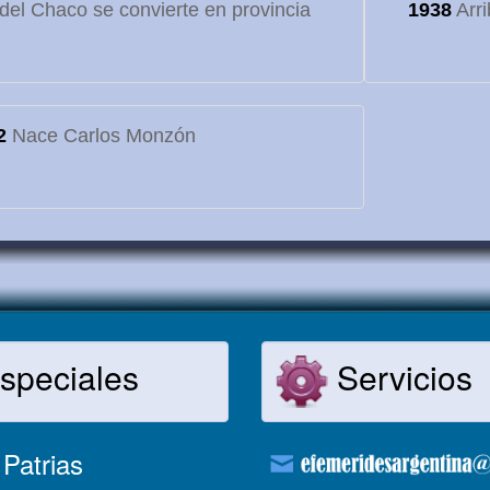
o del Chaco se convierte en provincia
1938
Arri
2
Nace Carlos Monzón
speciales
Servicios
Patrias