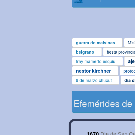
guerra de malvinas
Mis
belgrano
fiesta provinci
aj
fray mamerto esquiu
nestor kirchner
proto
9 de marzo chubut
día 
Efemérides de
1670
Día de San Cay