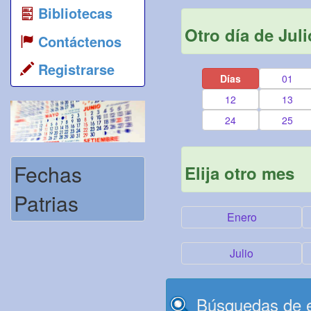
Bibliotecas
Otro día de Juli
Contáctenos
Registrarse
Días
01
12
13
24
25
Fechas
Elija otro mes
Patrias
Enero
Julio
Búsquedas de e