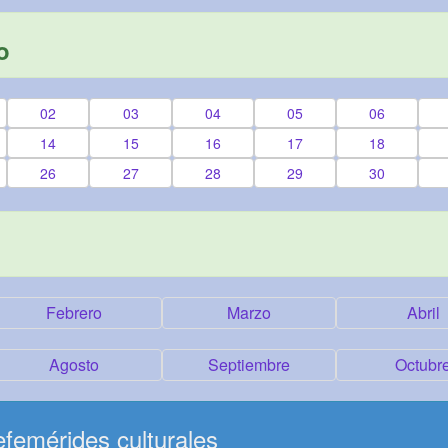
o
02
03
04
05
06
14
15
16
17
18
26
27
28
29
30
Febrero
Marzo
Abril
Agosto
Septiembre
Octubr
femérides culturales