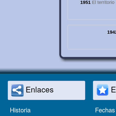
1951
El territori
194
Enlaces
E
Historia
Fechas 