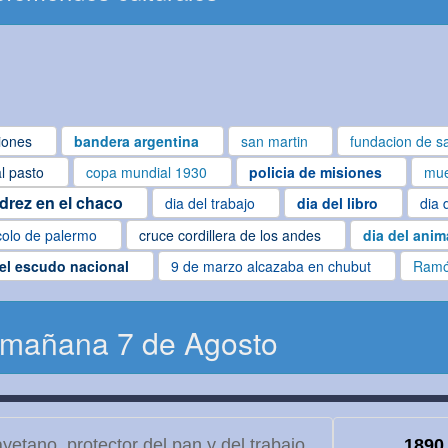
iones
bandera argentina
san martin
fundacion de sa
al pasto
copa mundial 1930
policia de misiones
mue
edrez en el chaco
dia del trabajo
dia del libro
dia 
colo de palermo
cruce cordillera de los andes
dia del anim
del escudo nacional
9 de marzo alcazaba en chubut
Ramó
 mañana 7 de Agosto
etano, protector del pan y del trabajo
1890