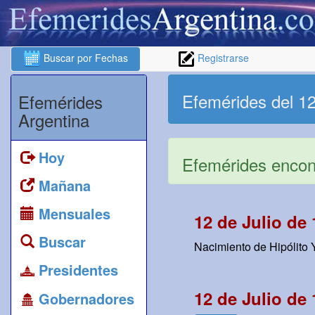
Buscar por Fechas
Registrarse
Efemérides del 12
Efemérides
Argentina
Hoy
Efemérides encont
Mañana
Mensuales
12 de Julio de
Buscar
Nacimiento de Hipólito Y
Presidentes
12 de Julio de
Gobernadores