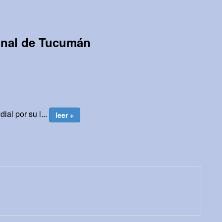
onal de Tucumán
al por su l...
leer +