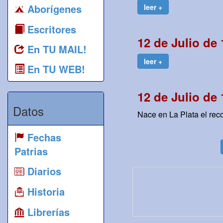
Aborígenes
leer +
Escritores
12 de Julio de
En TU MAIL!
leer +
En TU WEB!
12 de Julio de
Datos
Nace en La Plata el rec
Fechas
Patrias
Diarios
Historia
Librerías