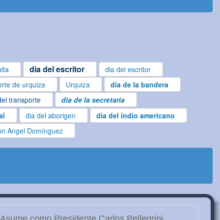
dia del escritor
lta
dia del escritor
rte de urquiza
Urquiza
dia de la bandera
del transporte
dia de la secretaria
al
dia del aborigen
dia del indio americano
n Angel Domínguez
Asume como Presidente Carlos Pellegrini