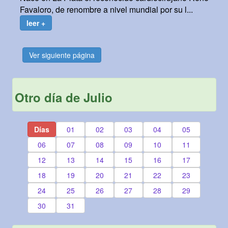
Favaloro, de renombre a nivel mundial por su l...
leer +
Ver siguiente página
Otro día de Julio
Días
01
02
03
04
05
06
07
08
09
10
11
12
13
14
15
16
17
18
19
20
21
22
23
24
25
26
27
28
29
30
31