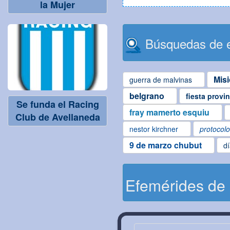
la Mujer
Búsquedas de e
Mis
guerra de malvinas
belgrano
fiesta provi
Se funda el Racing
fray mamerto esquiu
Club de Avellaneda
nestor kirchner
protocol
9 de marzo chubut
d
Efemérides de