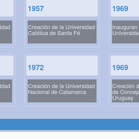
1957
1969
idad
Creación de la Universidad
Inauguran e
Católica de Santa Fé
Universida
1972
1969
idad
Creación de la Universidad
Creación d
Nacional de Catamarca
de Concep
Uruguay