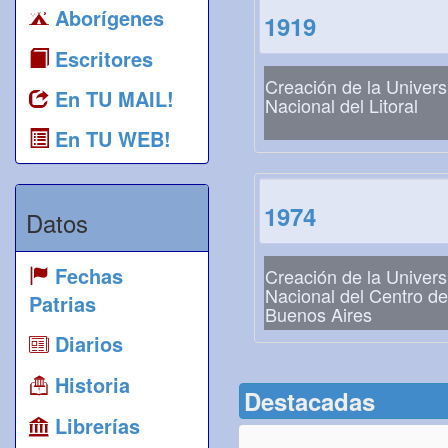
Aborígenes
1919
Escritores
Creación de la Univers
En TU MAIL!
Nacional del Litoral
En TU WEB!
1974
Datos
Fechas
Creación de la Univers
Nacional del Centro de
Patrias
Buenos Aires
Diarios
Historia
Destacadas
Librerías