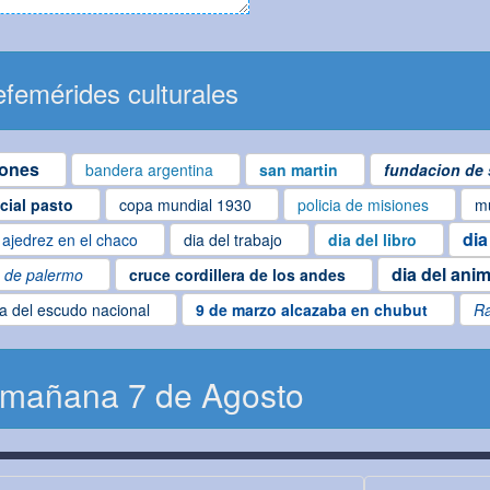
femérides culturales
iones
bandera argentina
san martin
fundacion de 
ncial pasto
copa mundial 1930
policia de misiones
mu
dia
ajedrez en el chaco
dia del trabajo
dia del libro
dia del anim
o de palermo
cruce cordillera de los andes
ía del escudo nacional
9 de marzo alcazaba en chubut
R
 mañana 7 de Agosto