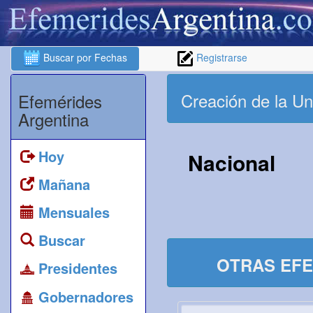
Buscar por Fechas
Registrarse
Creación de la Un
Efemérides
Argentina
Hoy
Nacional
Mañana
Mensuales
Buscar
OTRAS EFE
Presidentes
Gobernadores