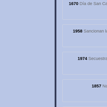
1670
Día de San Cay
1958
Sancionan la
1974
Secuestran
1857
Na