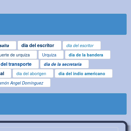
dia del escritor
salta
dia del escritor
erte de urquiza
Urquiza
dia de la bandera
 del transporte
dia de la secretaria
al
dia del aborigen
dia del indio americano
amón Angel Domínguez