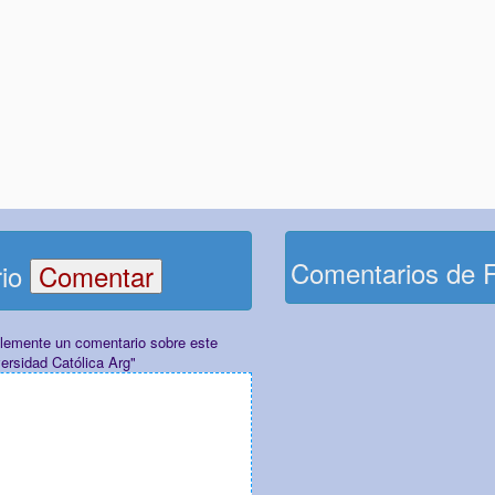
Comentarios de 
rio
plemente un comentario sobre este
ersidad Católica Arg"