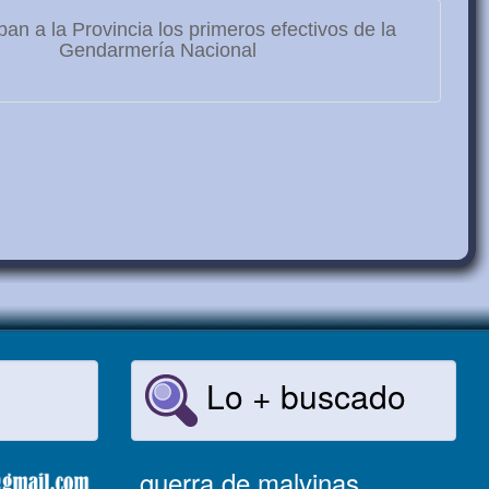
ban a la Provincia los primeros efectivos de la
Gendarmería Nacional
Lo + buscado
guerra de malvinas