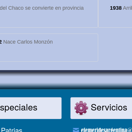
o del Chaco se convierte en provincia
1938
Arri
2
Nace Carlos Monzón
speciales
Servicios
Patrias