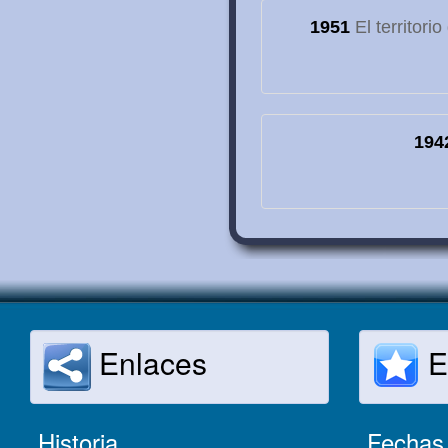
1951
El territori
194
Enlaces
E
Historia
Fechas 