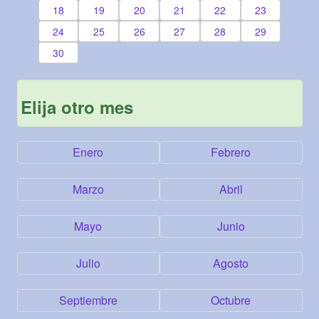
18
19
20
21
22
23
24
25
26
27
28
29
30
Elija otro mes
Enero
Febrero
Marzo
Abril
Mayo
Junio
Julio
Agosto
Septiembre
Octubre