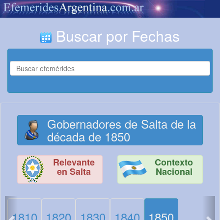
Buscar por Fechas
Gobernadores de Salta de la
década de 1850
Relevante
Contexto
en Salta
Nacional
<
>
1810
1820
1830
1840
1850