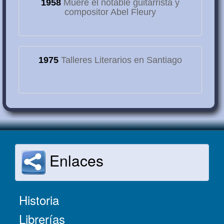
1958
Muere el notable guitarrista y
compositor Abel Fleury
1975
Talleres Literarios en Santiago
Enlaces
Historia
Librerías