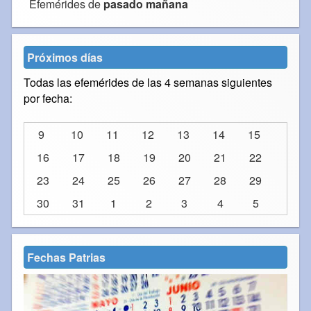
Efemérides de
pasado mañana
Próximos días
Todas las efemérides de las 4 semanas siguientes
por fecha:
9
10
11
12
13
14
15
16
17
18
19
20
21
22
23
24
25
26
27
28
29
30
31
1
2
3
4
5
Fechas Patrias