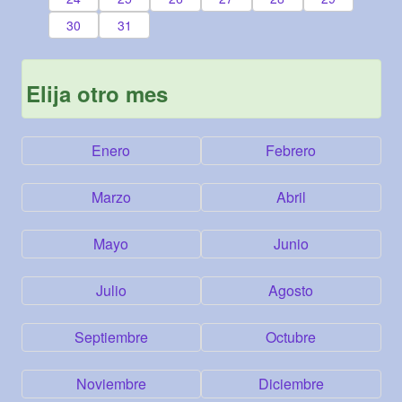
30
31
Elija otro mes
Enero
Febrero
Marzo
Abril
Mayo
Junio
Julio
Agosto
Septiembre
Octubre
Noviembre
Diciembre