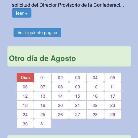
solicitud del Director Provisorio de la Confederaci...
leer +
Ver siguiente página
Otro día de Agosto
Días
01
02
03
04
05
06
07
08
09
10
11
12
13
14
15
16
17
18
19
20
21
22
23
24
25
26
27
28
29
30
31