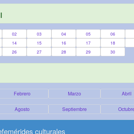
l
02
03
04
05
06
14
15
16
17
18
26
27
28
29
30
Febrero
Marzo
Abril
Agosto
Septiembre
Octubr
femérides culturales