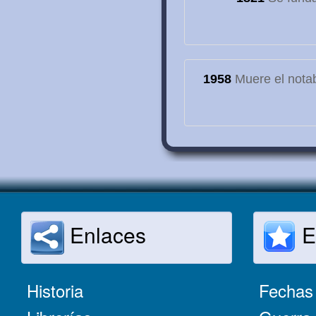
1958
Muere el notab
Enlaces
E
Historia
Fechas 