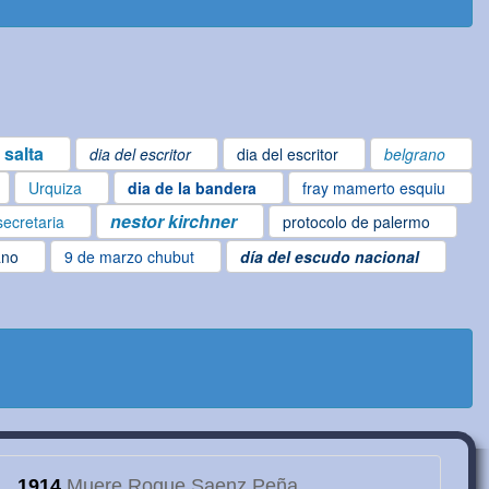
 salta
dia del escritor
dia del escritor
belgrano
Urquiza
dia de la bandera
fray mamerto esquiu
nestor kirchner
secretaria
protocolo de palermo
ano
9 de marzo chubut
día del escudo nacional
1914
Muere Roque Saenz Peña