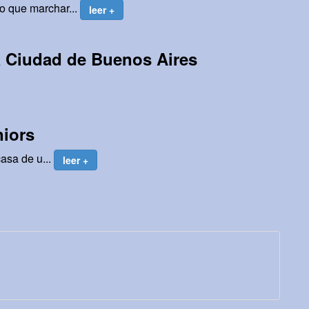
o que marchar...
leer +
a Ciudad de Buenos Aires
niors
asa de u...
leer +