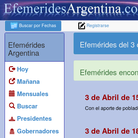
Buscar por Fechas
Registrarse
Efemérides del 3 
Efemérides
Argentina
Hoy
Efemérides encont
Mañana
Mensuales
3 de Abril de 1
Buscar
Con el aporte de poblad
Presidentes
3 de Abril de 1
Gobernadores