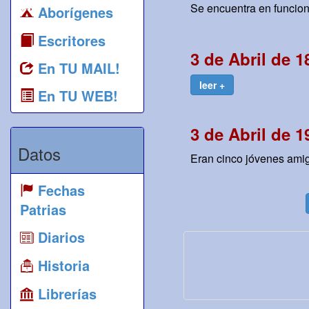
Se encuentra en funcion
Aborígenes
Escritores
3 de Abril de 1
En TU MAIL!
leer +
En TU WEB!
3 de Abril de 1
Datos
Eran cinco jóvenes amigo
Fechas
Patrias
Diarios
Historia
Librerías