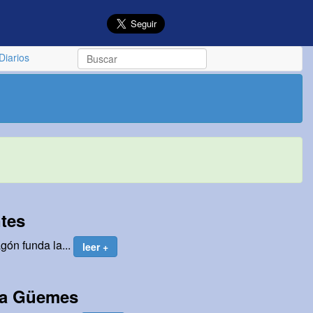
Diarios
ntes
gón funda la...
leer +
a a Güemes