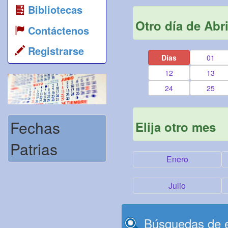
Bibliotecas
Otro día de Abri
Contáctenos
Registrarse
Días
01
12
13
24
25
Fechas
Elija otro mes
Patrias
Enero
Julio
Búsquedas de e