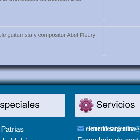
le guitarrista y compositor Abel Fleury
speciales
Servicios
Patrias
Formulario de cont