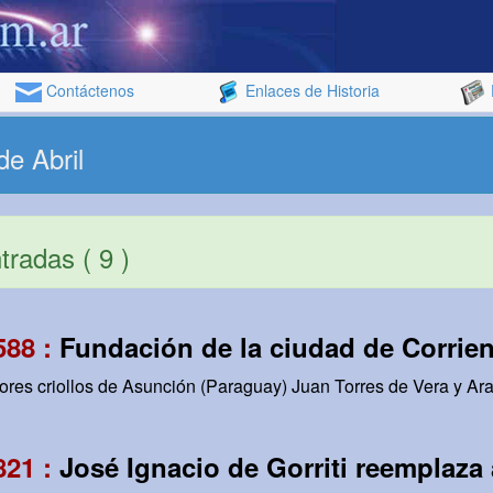
Contáctenos
Enlaces de Historia
de Abril
radas ( 9 )
588 :
Fundación de la ciudad de Corrie
ores criollos de Asunción (Paraguay) Juan Torres de Vera y Ara
821 :
José Ignacio de Gorriti reemplaz