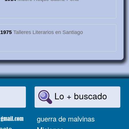
1975
Talleres Literarios en Santiago
Lo + buscado
guerra de malvinas
acto