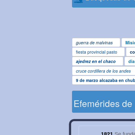
guerra de malvinas
Misi
fiesta provincial pasto
co
ajedrez en el chaco
dia
cruce cordillera de los andes
9 de marzo alcazaba en chu
Efemérides de
1821
Se funda