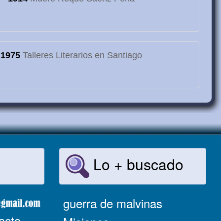
1975
Talleres Literarios en Santiago
Lo + buscado
guerra de malvinas
acto