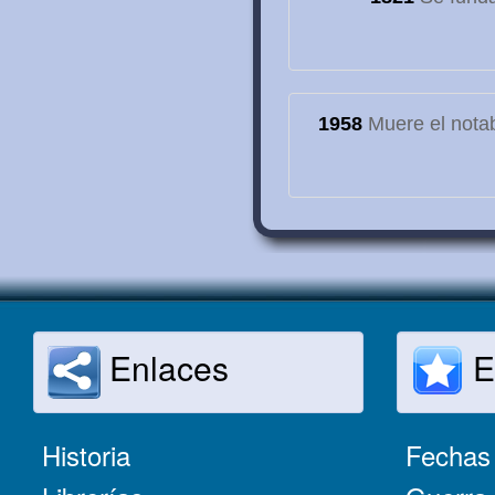
1958
Muere el notab
Enlaces
E
Historia
Fechas 