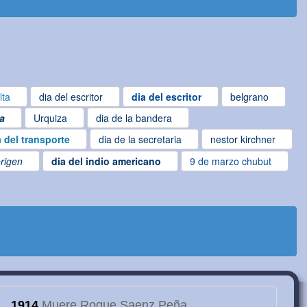
lta
dia del escritor
dia del escritor
belgrano
a
Urquiza
dia de la bandera
a del transporte
dia de la secretaria
nestor kirchner
origen
dia del indio americano
9 de marzo chubut
1914
Muere Roque Saenz Peña