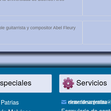
le guitarrista y compositor Abel Fleury
speciales
Servicios
Patrias
Formulario de cont