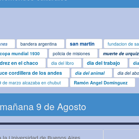
san martin
ones
bandera argentina
fundacion de sa
copa mundial 1930
policia de misiones
muerte de urquiz
edrez en el chaco
dia del trabajo
dia del libro
di
uce cordillera de los andes
dia del animal
dia del ab
9 de marzo alcazaba en chubut
Ramón Angel Domínguez
 mañana 9 de Agosto
 la Universidad de Buenos Aires