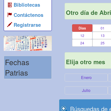
Bibliotecas
Otro día de Abri
Contáctenos
Registrarse
Días
01
12
13
24
25
Fechas
Elija otro mes
Patrias
Enero
Julio
Búsquedas de e