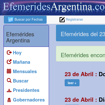
Buscar por Fechas
Registrarse
Efemérides del 23
Efemérides
Argentina
Hoy
Efemérides encont
Mañana
Mensuales
23 de Abril :
D
Buscar
leer +
Presidentes
23 de Abril :
Dí
Gobernadores