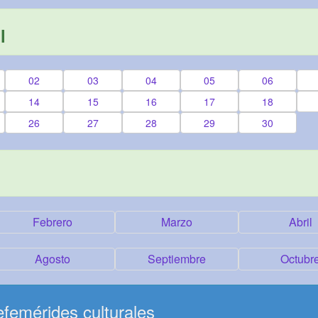
l
02
03
04
05
06
14
15
16
17
18
26
27
28
29
30
Febrero
Marzo
Abril
Agosto
Septiembre
Octubr
femérides culturales