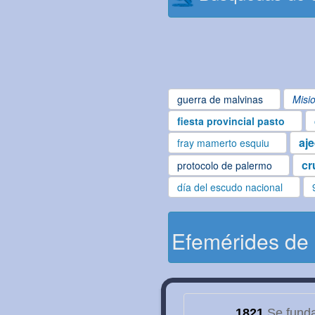
guerra de malvinas
Misi
fiesta provincial pasto
aj
fray mamerto esquiu
cr
protocolo de palermo
día del escudo nacional
Efemérides de
1821
Se funda