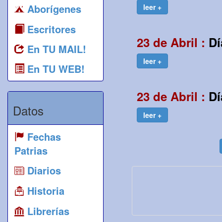
Aborígenes
leer +
Escritores
23 de Abril :
Dí
En TU MAIL!
leer +
En TU WEB!
23 de Abril :
Dí
Datos
leer +
Fechas
Patrias
Diarios
Historia
Librerías