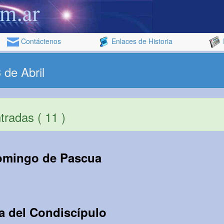
Contáctenos
Enlaces de Historia
 de Abril
radas ( 11 )
omingo de Pascua
a del Condiscípulo