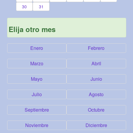
30
31
Elija otro mes
Enero
Febrero
Marzo
Abril
Mayo
Junio
Julio
Agosto
Septiembre
Octubre
Noviembre
Diciembre