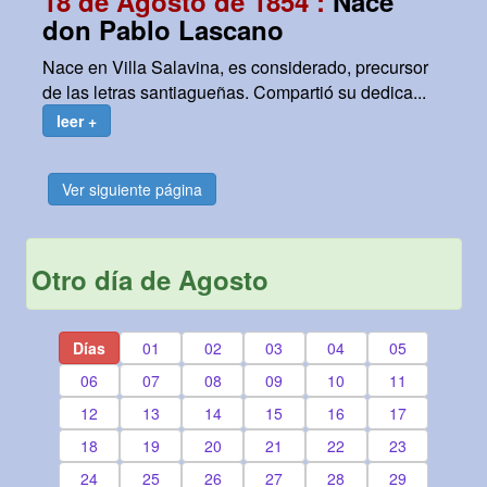
18 de Agosto de 1854 :
Nace
don Pablo Lascano
Nace en Villa Salavina, es considerado, precursor
de las letras santiagueñas. Compartió su dedica...
leer +
Ver siguiente página
Otro día de Agosto
Días
01
02
03
04
05
06
07
08
09
10
11
12
13
14
15
16
17
18
19
20
21
22
23
24
25
26
27
28
29