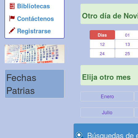
Bibliotecas
Otro día de No
Contáctenos
Registrarse
Días
01
12
13
24
25
Fechas
Elija otro mes
Patrias
Enero
Julio
Búsquedas de e