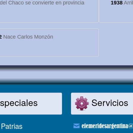
o del Chaco se convierte en provincia
1938
Arri
2
Nace Carlos Monzón
speciales
Servicios
Patrias