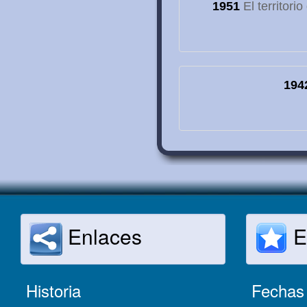
1951
El territori
194
Enlaces
E
Historia
Fechas 