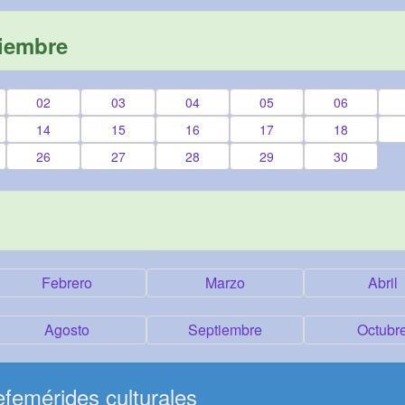
viembre
02
03
04
05
06
14
15
16
17
18
26
27
28
29
30
Febrero
Marzo
Abril
Agosto
Septiembre
Octubr
femérides culturales