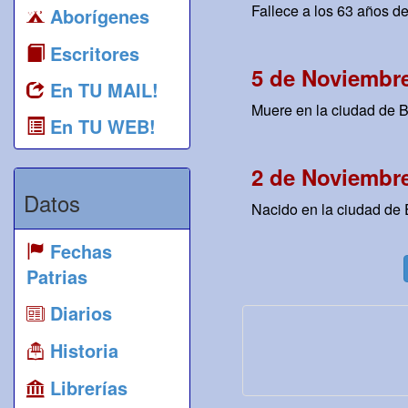
Fallece a los 63 años de 
Aborígenes
Escritores
5 de Noviembre
En TU MAIL!
Muere en la ciudad de B
En TU WEB!
2 de Noviembre
Datos
Nacido en la ciudad de E
Fechas
Patrias
Diarios
Historia
Librerías