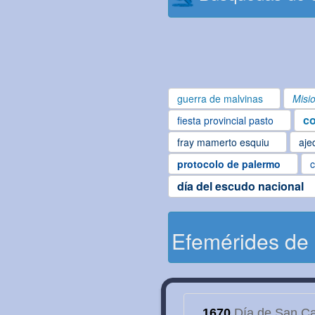
guerra de malvinas
Misi
co
fiesta provincial pasto
fray mamerto esquiu
aje
protocolo de palermo
c
día del escudo nacional
Efemérides de
1670
Día de San Cay