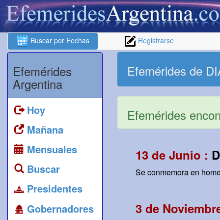
Buscar por Fechas
Registrarse
Efemérides de 
Efemérides
Argentina
Hoy
Efemérides encont
Mañana
Mensuales
13 de Junio :
D
Buscar
Se conmemora en homenaje
Presidentes
3 de Noviembre
Gobernadores