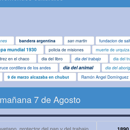
ones
bandera argentina
san martin
fundacion de sal
pa mundial 1930
policia de misiones
muerte de urquiza
drez en el chaco
dia del libro
dia del trabajo
dia del t
dia del animal
ruce cordillera de los andes
dia del abori
9 de marzo alcazaba en chubut
Ramón Angel Domínguez
 mañana 7 de Agosto
etano, protector del pan y del trabajo
1890