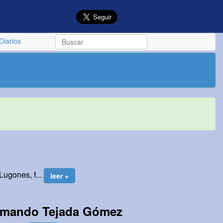
Diarios
Lugones, f...
leer +
 Armando Tejada Gómez