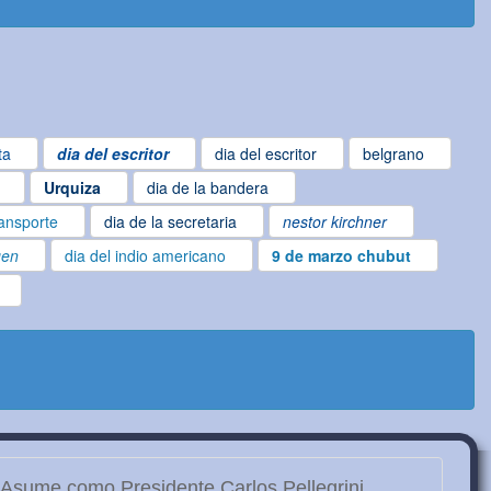
ta
dia del escritor
dia del escritor
belgrano
Urquiza
dia de la bandera
ransporte
dia de la secretaria
nestor kirchner
gen
dia del indio americano
9 de marzo chubut
Asume como Presidente Carlos Pellegrini