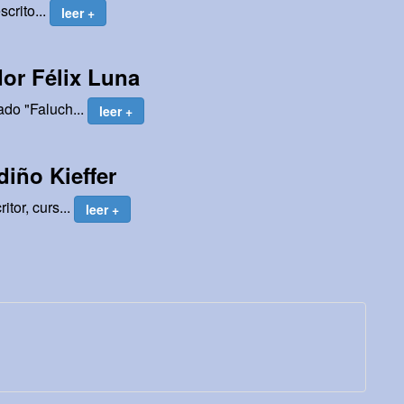
scrito...
leer +
ador Félix Luna
ado "Faluch...
leer +
diño Kieffer
tor, curs...
leer +