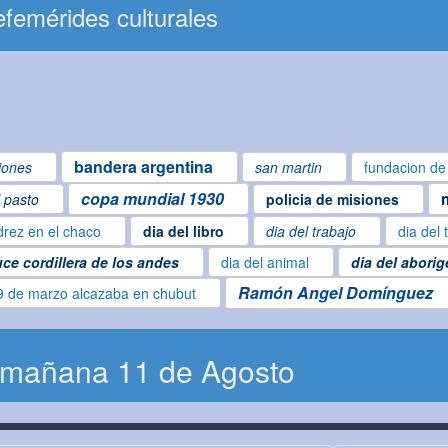
femérides culturales
bandera argentina
iones
san martin
fundacion de 
copa mundial 1930
l pasto
policia de misiones
drez en el chaco
dia del libro
dia del trabajo
dia del 
uce cordillera de los andes
dia del animal
dia del abori
Ramón Angel Domínguez
9 de marzo alcazaba en chubut
 mañana 11 de Agosto