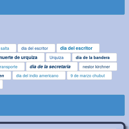
dia del escritor
salta
dia del escritor
muerte de urquiza
Urquiza
dia de la bandera
dia de la secretaria
transporte
nestor kirchner
gen
dia del indio americano
9 de marzo chubut