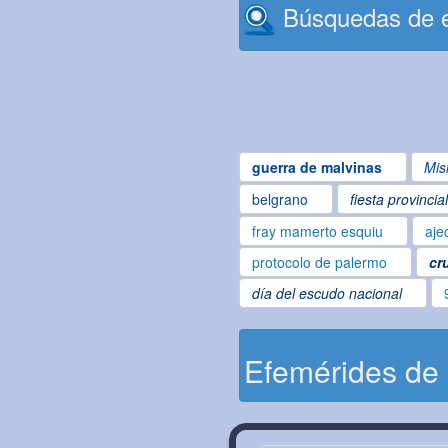
Búsquedas de e
guerra de malvinas
Mis
belgrano
fiesta provincia
fray mamerto esquiu
aje
protocolo de palermo
cr
día del escudo nacional
Efemérides de