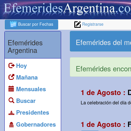
Buscar por Fechas
Registrarse
Efemérides del m
Efemérides
Argentina
Hoy
Efemérides encont
Mañana
Mensuales
1 de Agosto :
Buscar
La celebración del día 
Presidentes
1 de Agosto :
F
Gobernadores