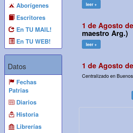
Aborígenes
leer +
Escritores
1 de Agosto de
En TU MAIL!
maestro Arg.)
En TU WEB!
leer +
1 de Agosto de
Datos
Centralizado en Buenos A
Fechas
Patrias
Diarios
Historia
Librerías