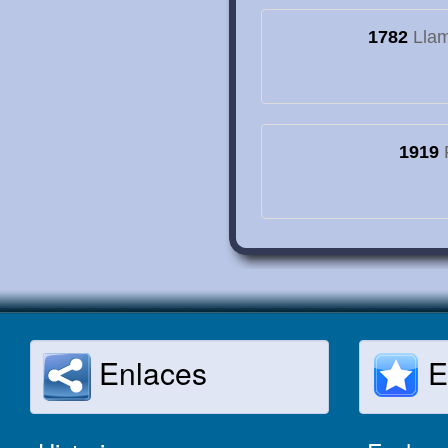
1782
Llam
1919
F
Enlaces
E