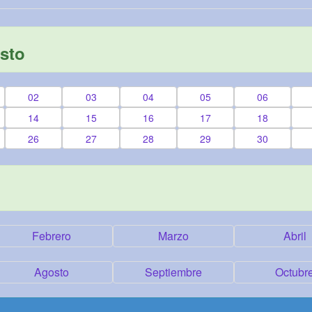
sto
02
03
04
05
06
14
15
16
17
18
26
27
28
29
30
Febrero
Marzo
Abril
Agosto
Septiembre
Octubr