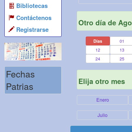
Bibliotecas
Contáctenos
Otro día de Ago
Registrarse
Días
01
12
13
24
25
Fechas
Elija otro mes
Patrias
Enero
Julio