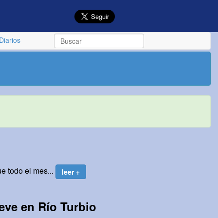
Diarios
e todo el mes...
leer +
ieve en Río Turbio