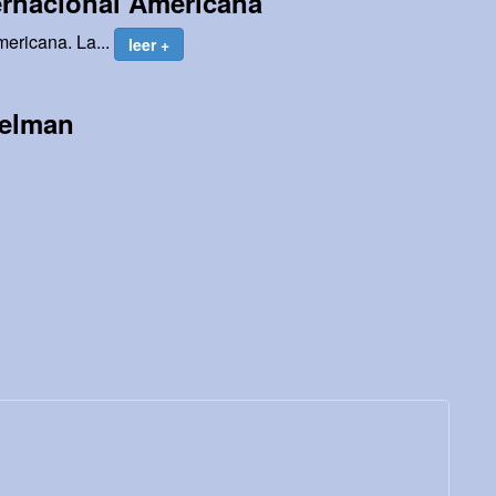
ernacional Americana
mericana. La...
leer +
Celman