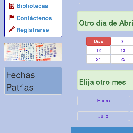
Bibliotecas
Contáctenos
Otro día de Abri
Registrarse
Días
01
12
13
24
25
Fechas
Elija otro mes
Patrias
Enero
Julio