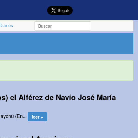
Diarios
) el Alférez de Navío José María
uaychú (En...
leer +