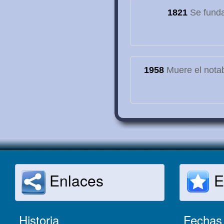
1821
Se funda
1958
Muere el notab
Enlaces
E
Historia
Fechas 