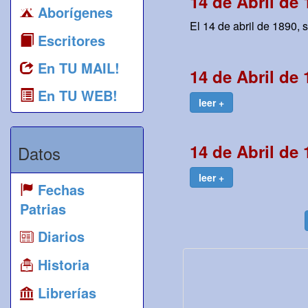
14 de Abril de 
Aborígenes
El 14 de abril de 1890,
Escritores
En TU MAIL!
14 de Abril de 
En TU WEB!
leer +
14 de Abril de 
Datos
leer +
Fechas
Patrias
Diarios
Historia
Librerías