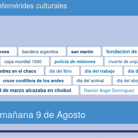
femérides culturales
fundacion de 
ones
bandera argentina
san martin
copa mundial 1930
policia de misiones
muerte de urqu
edrez en el chaco
dia del libro
dia del trabajo
dia 
cruce cordillera de los andes
dia del animal
dia del ab
9 de marzo alcazaba en chubut
Ramón Angel Domínguez
 mañana 9 de Agosto