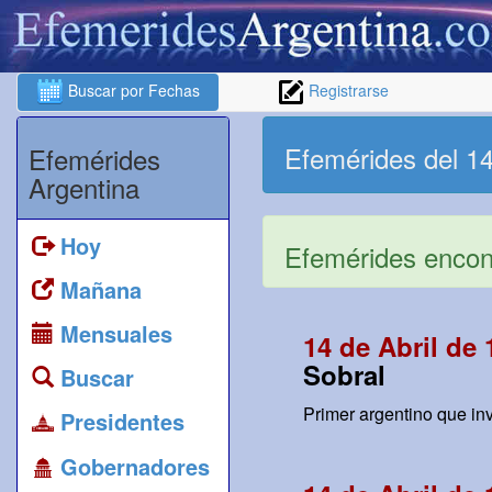
Buscar por Fechas
Registrarse
Efemérides del 14
Efemérides
Argentina
Hoy
Efemérides encont
Mañana
Mensuales
14 de Abril de 
Sobral
Buscar
Primer argentino que inv
Presidentes
Gobernadores