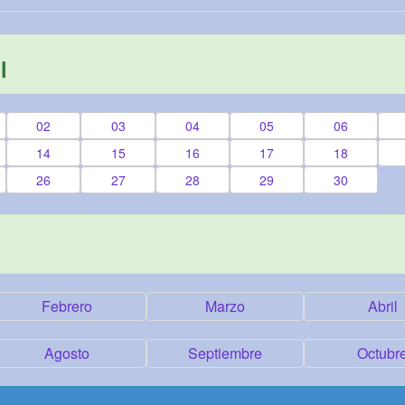
l
02
03
04
05
06
14
15
16
17
18
26
27
28
29
30
Febrero
Marzo
Abril
Agosto
Septiembre
Octubr