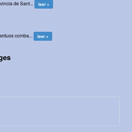
incia de Sant...
leer +
 arduos comba...
leer +
rges