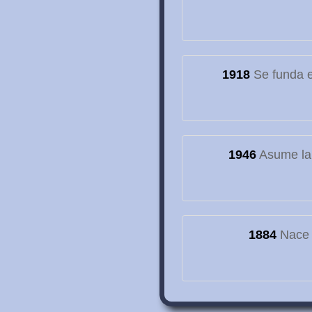
1918
Se funda el
1946
Asume la
1884
Nace e