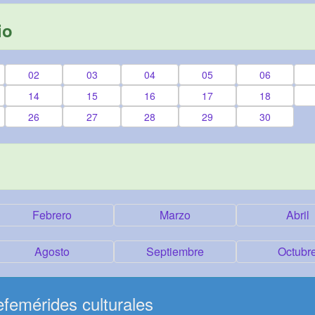
io
02
03
04
05
06
14
15
16
17
18
26
27
28
29
30
Febrero
Marzo
Abril
Agosto
Septiembre
Octubr
femérides culturales