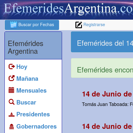
Buscar por Fechas
Registrarse
Efemérides del 14
Efemérides
Argentina
Hoy
Efemérides encont
Mañana
Mensuales
14 de Junio de
Buscar
Tomás Juan Taboada: Fue
Presidentes
14 de Junio de
Gobernadores