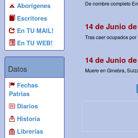
De nombre completo Erne
Aborígenes
Escritores
14 de Junio de
En TU MAIL!
Tras caer ocupados por 
En TU WEB!
14 de Junio de
Datos
Muere en Ginebra, Suiza
Fechas
Patrias
Diarios
Historia
Librerías