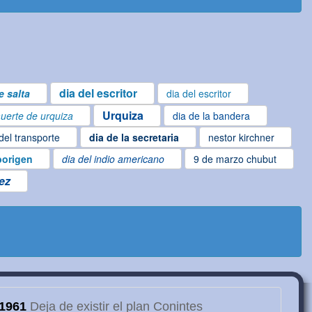
dia del escritor
e salta
dia del escritor
Urquiza
uerte de urquiza
dia de la bandera
del transporte
dia de la secretaria
nestor kirchner
borigen
dia del indio americano
9 de marzo chubut
ez
1961
Deja de existir el plan Conintes