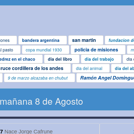
san martin
iones
bandera argentina
fundacion d
policia de misiones
al pasto
copa mundial 1930
m
edrez en el chaco
dia del libro
dia del trabajo
dia 
cruce cordillera de los andes
dia del animal
dia del a
Ramón Angel Domíngu
9 de marzo alcazaba en chubut
 mañana 8 de Agosto
7
Nace Jorge Cafrune