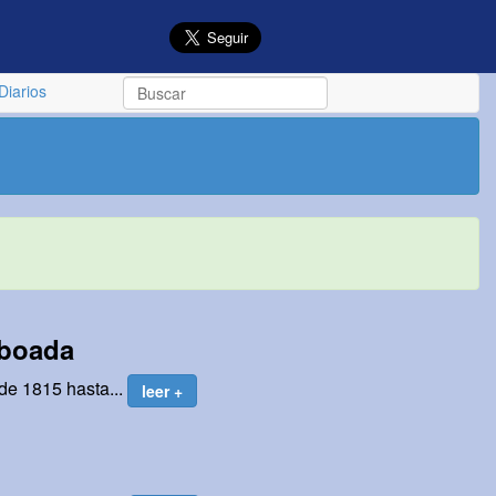
Diarios
aboada
de 1815 hasta...
leer +