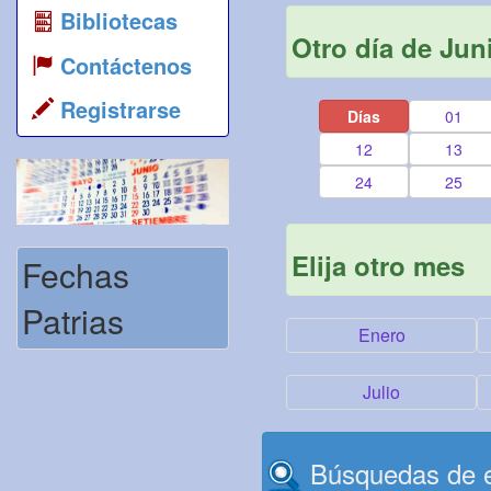
Bibliotecas
Otro día de Jun
Contáctenos
Registrarse
Días
01
12
13
24
25
Elija otro mes
Fechas
Patrias
Enero
Julio
Búsquedas de e