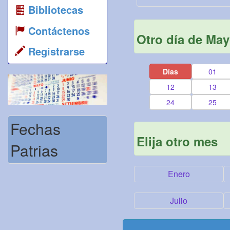
Bibliotecas
Contáctenos
Otro día de Ma
Registrarse
Días
01
12
13
24
25
Fechas
Elija otro mes
Patrias
Enero
Julio