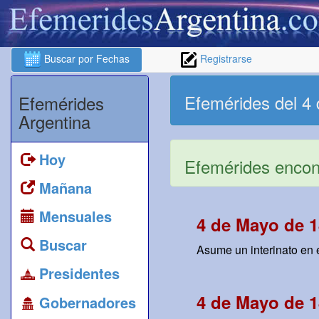
Buscar por Fechas
Registrarse
Efemérides del 4
Efemérides
Argentina
Hoy
Efemérides encont
Mañana
Mensuales
4 de Mayo de 1
Buscar
Asume un interinato en 
Presidentes
4 de Mayo de 1
Gobernadores