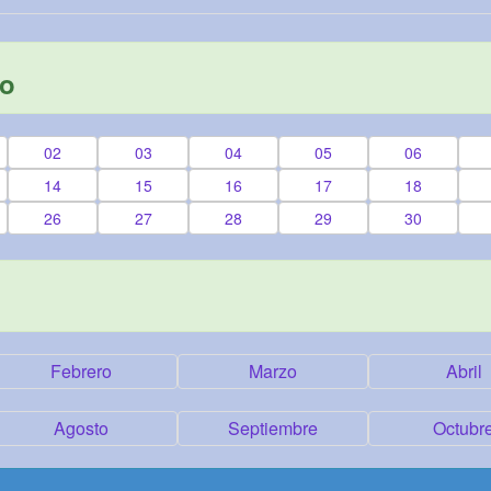
yo
02
03
04
05
06
14
15
16
17
18
26
27
28
29
30
Febrero
Marzo
Abril
Agosto
Septiembre
Octubr