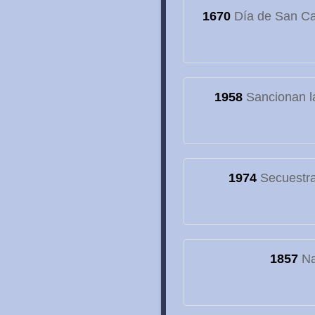
1670
Día de San Cay
1958
Sancionan la
1974
Secuestran
1857
Na