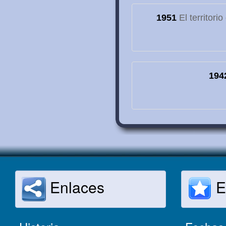
1951
El territori
194
Enlaces
E