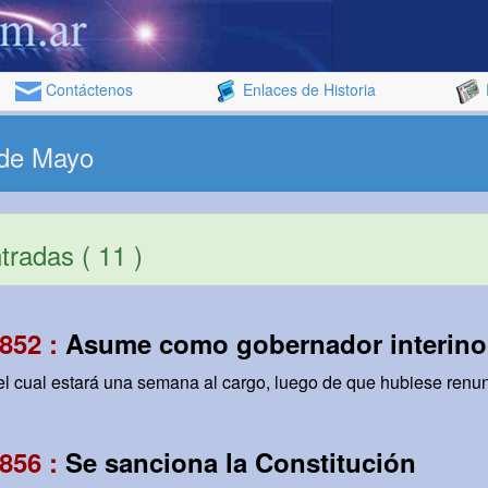
Contáctenos
Enlaces de Historia
 de Mayo
radas ( 11 )
852 :
Asume como gobernador interino
el cual estará una semana al cargo, luego de que hubiese renu
856 :
Se sanciona la Constitución