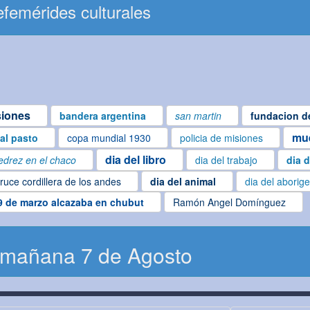
femérides culturales
siones
bandera argentina
san martin
fundacion de
mue
ial pasto
copa mundial 1930
policia de misiones
dia del libro
edrez en el chaco
dia del trabajo
dia d
ruce cordillera de los andes
dia del animal
dia del aborig
9 de marzo alcazaba en chubut
Ramón Angel Domínguez
 mañana 7 de Agosto