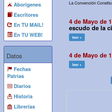
La Convención Constituy
Aborígenes
Escritores
4 de Mayo de 1
En TU MAIL!
escudo de la c
En TU WEB!
leer +
4 de Mayo de 1
Datos
leer +
Fechas
Patrias
Diarios
Historia
Librerías