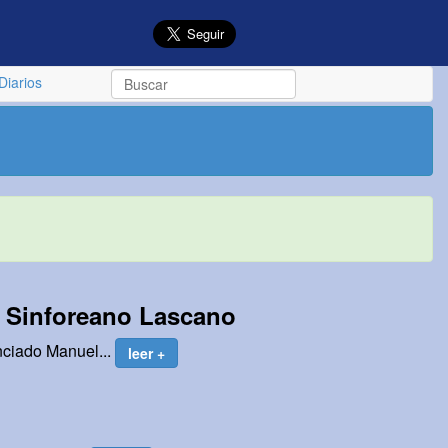
Diarios
 Sinforeano Lascano
nciado Manuel...
leer +