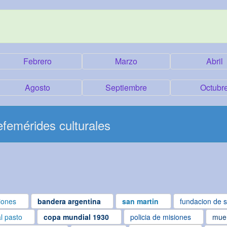
Febrero
Marzo
Abril
Agosto
Septiembre
Octubr
femérides culturales
iones
bandera argentina
san martin
fundacion de s
al pasto
copa mundial 1930
policia de misiones
muer