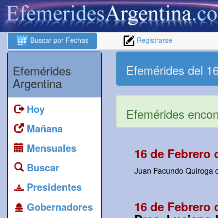
Buscar por Fechas
Registrarse
Efemérides del 16
Efemérides
Argentina
Hoy
Efemérides encont
Mañana
Mensuales
16 de Febrero 
Buscar
Juan Facundo Quiroga cu
Presidentes
16 de Febrero 
Gobernadores