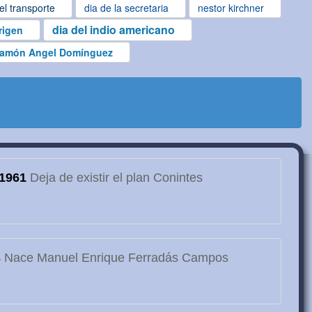
el transporte
dia de la secretaria
nestor kirchner
dia del indio americano
rigen
amón Angel Domínguez
1961
Deja de existir el plan Conintes
3
Nace Manuel Enrique Ferradás Campos