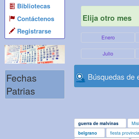
Bibliotecas
Elija otro mes
Contáctenos
Registrarse
Enero
Julio
Fechas
Búsquedas de e
Patrias
guerra de malvinas
Mis
belgrano
fiesta provinci