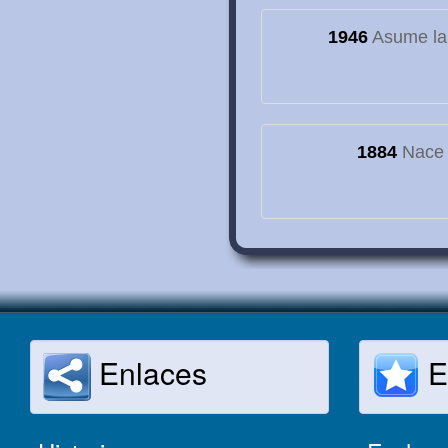
1946
Asume la
1884
Nace e
Enlaces
E