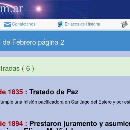
Contáctenos
Enlaces de Historia
 de Febrero página 2
radas ( 6 )
de 1835 :
Tratado de Paz
mple una misión pacificadora en Santiago del Estero y por est
de 1894 :
Prestaron juramento y asumier