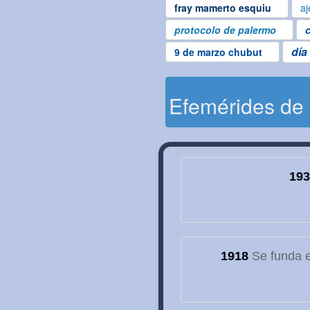
fray mamerto esquiu
aj
protocolo de palermo
c
día
9 de marzo chubut
Efemérides de
193
1918
Se funda el