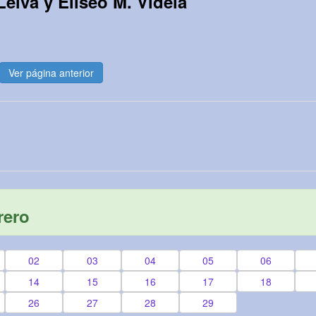
Leiva y Eliseo M. Videla
Ver página anterior
rero
02
03
04
05
06
14
15
16
17
18
26
27
28
29