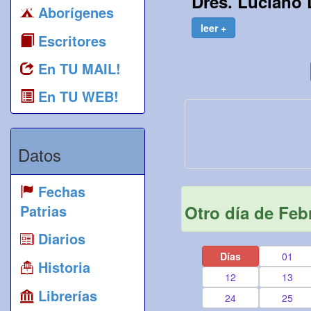
Dres. Luciano 
Aborígenes
leer +
Escritores
En TU MAIL!
En TU WEB!
Datos
Fechas
Patrias
Otro día de Feb
Diarios
Días
01
Historia
12
13
Librerías
24
25