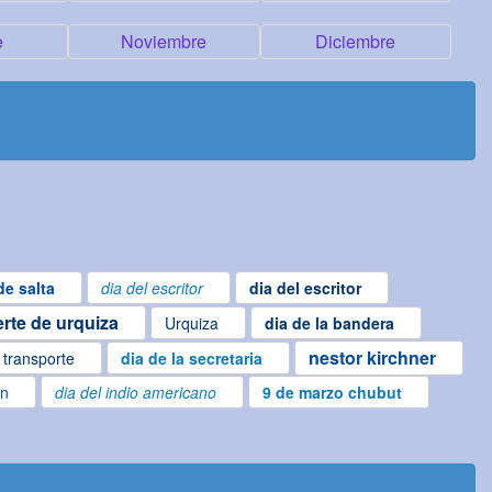
e
Noviembre
Diciembre
de salta
dia del escritor
dia del escritor
rte de urquiza
Urquiza
dia de la bandera
nestor kirchner
l transporte
dia de la secretaria
en
dia del indio americano
9 de marzo chubut