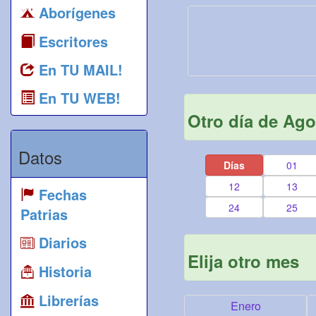
Aborígenes
Escritores
En TU MAIL!
En TU WEB!
Otro día de Ago
Datos
Días
01
12
13
Fechas
24
25
Patrias
Diarios
Elija otro mes
Historia
Librerías
Enero