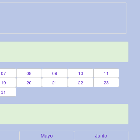
07
08
09
10
11
19
20
21
22
23
31
Mayo
Junio