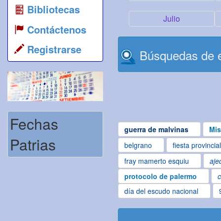
Bibliotecas
Julio
Contáctenos
Registrarse
Búsquedas de e
Fechas
guerra de malvinas
Mis
Patrias
belgrano
fiesta provincia
fray mamerto esquiu
aje
protocolo de palermo
c
día del escudo nacional