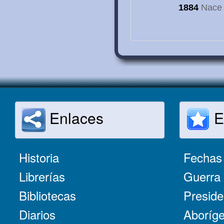
1884
Nace e
Enlaces
E
Historia
Fechas 
Librerías
Guerra 
Bibliotecas
Preside
Diarios
Aboríge