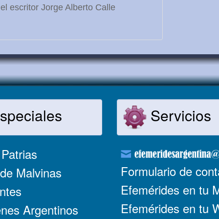
l escritor Jorge Alberto Calle
speciales
Servicios
Patrias
Formulario de cont
de Malvinas
Efemérides en tu 
ntes
Efemérides en tu
nes Argentinos