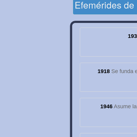
Efemérides de
193
1918
Se funda el
1946
Asume la