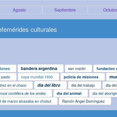
Agosto
Septiembre
Octubr
femérides culturales
bandera argentina
iones
san martin
fundacion 
mue
l pasto
copa mundial 1930
policia de misiones
dia del libro
drez en el chaco
dia del trabajo
dia de
ruce cordillera de los andes
dia del animal
dia del aborig
9 de marzo alcazaba en chubut
Ramón Angel Domínguez