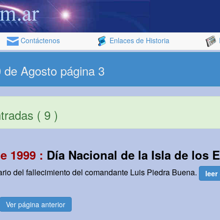
Contáctenos
Enlaces de Historia
0 de Agosto página 3
radas ( 9 )
e 1999 :
Día Nacional de la Isla de los 
rio del fallecimiento del comandante Luis Piedra Buena.
leer
Ver página anterior