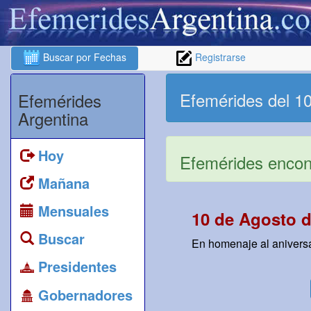
Buscar por Fechas
Registrarse
Efemérides del 1
Efemérides
Argentina
Hoy
Efemérides encont
Mañana
Mensuales
10 de Agosto d
Buscar
En homenaje al aniversa
Presidentes
Gobernadores