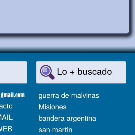
Lo + buscado
guerra de malvinas
acto
Misiones
MAIL
bandera argentina
 WEB
san martin