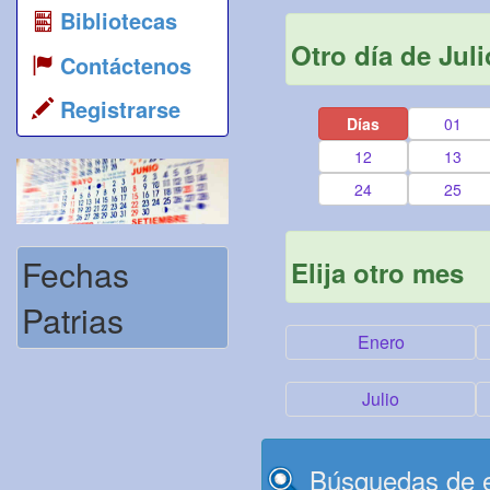
Bibliotecas
Otro día de Juli
Contáctenos
Registrarse
Días
01
12
13
24
25
Fechas
Elija otro mes
Patrias
Enero
Julio
Búsquedas de e