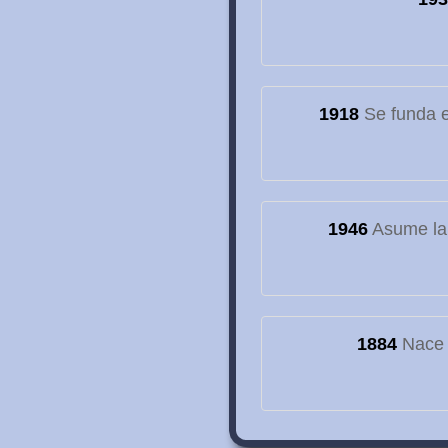
1918
Se funda el
1946
Asume la
1884
Nace e