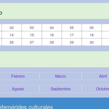
o
02
03
04
05
06
14
15
16
17
18
26
27
28
29
30
Febrero
Marzo
Abril
Agosto
Septiembre
Octubr
femérides culturales