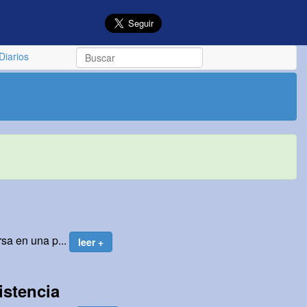
Diarios
rsa en una p...
leer +
istencia