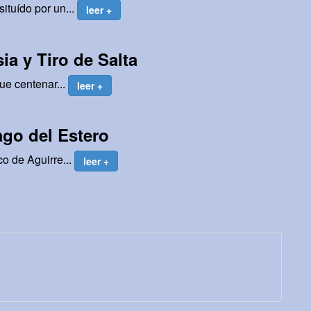
ituído por un...
leer +
ia y Tiro de Salta
ue centenar...
leer +
ago del Estero
o de Aguirre...
leer +