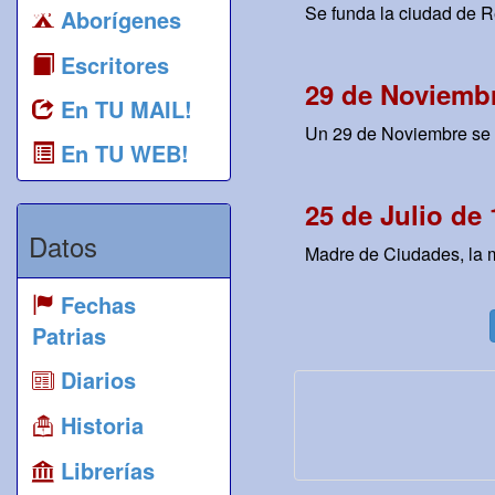
Se funda la ciudad de R
Aborígenes
Escritores
29 de Noviembr
En TU MAIL!
Un 29 de Noviembre se f
En TU WEB!
25 de Julio de
Datos
Madre de Ciudades, la m
Fechas
Patrias
Diarios
Historia
Librerías