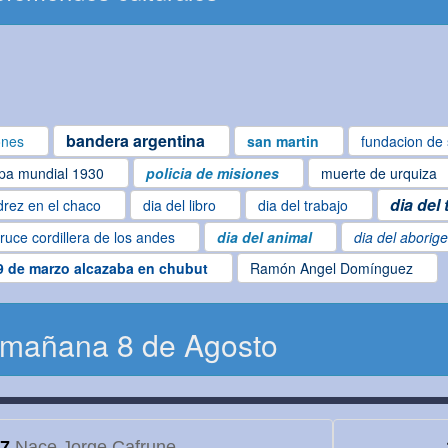
bandera argentina
ones
san martin
fundacion de 
pa mundial 1930
policia de misiones
muerte de urquiza
dia del
drez en el chaco
dia del libro
dia del trabajo
ruce cordillera de los andes
dia del animal
dia del aborig
9 de marzo alcazaba en chubut
Ramón Angel Domínguez
 mañana 8 de Agosto
7
Nace Jorge Cafrune