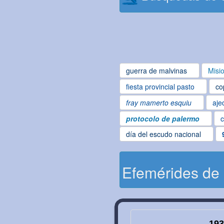
guerra de malvinas
Misi
fiesta provincial pasto
co
fray mamerto esquiu
aje
protocolo de palermo
c
día del escudo nacional
Efemérides de
193