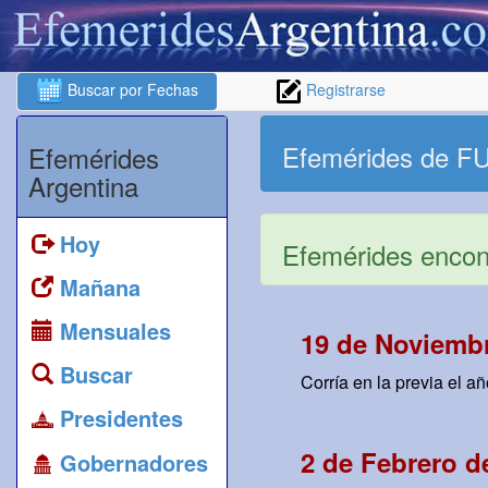
Buscar por Fechas
Registrarse
Efemérides de 
Efemérides
Argentina
Hoy
Efemérides encont
Mañana
Mensuales
19 de Noviembr
Buscar
Corría en la previa el 
Presidentes
2 de Febrero d
Gobernadores