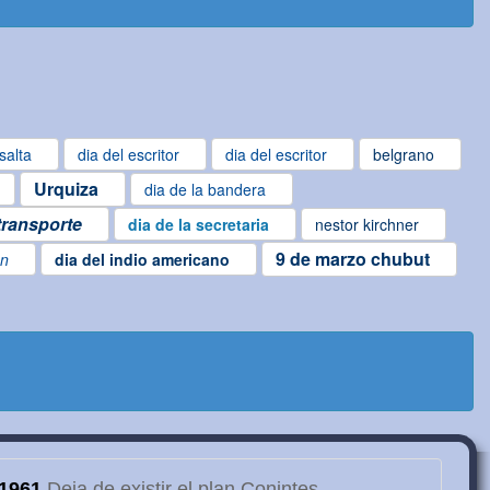
salta
dia del escritor
dia del escritor
belgrano
Urquiza
dia de la bandera
 transporte
dia de la secretaria
nestor kirchner
9 de marzo chubut
en
dia del indio americano
1961
Deja de existir el plan Conintes