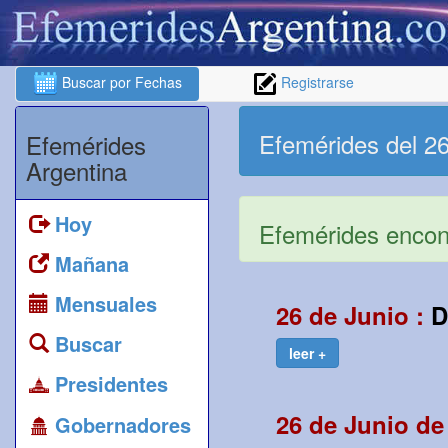
Buscar por Fechas
Registrarse
Efemérides del 26
Efemérides
Argentina
Hoy
Efemérides encont
Mañana
Mensuales
26 de Junio :
D
Buscar
leer +
Presidentes
26 de Junio de
Gobernadores