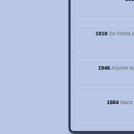
1918
Se funda el
1946
Asume la
1884
Nace e