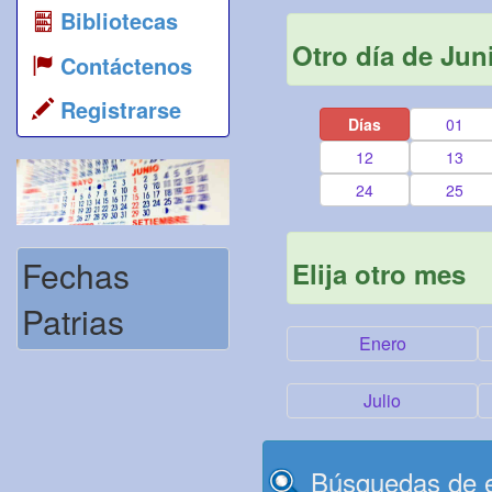
Bibliotecas
Otro día de Jun
Contáctenos
Registrarse
Días
01
12
13
24
25
Fechas
Elija otro mes
Patrias
Enero
Julio
Búsquedas de e