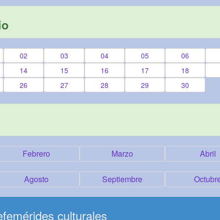
io
02
03
04
05
06
14
15
16
17
18
26
27
28
29
30
Febrero
Marzo
Abril
Agosto
Septiembre
Octubr
femérides culturales