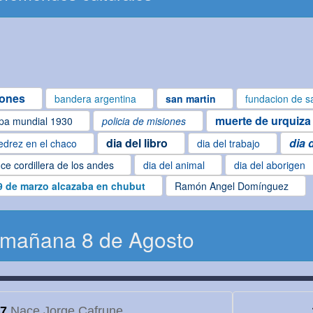
iones
bandera argentina
san martin
fundacion de sa
muerte de urquiza
pa mundial 1930
policia de misiones
dia del libro
dia 
edrez en el chaco
dia del trabajo
ce cordillera de los andes
dia del animal
dia del aborigen
9 de marzo alcazaba en chubut
Ramón Angel Domínguez
 mañana 8 de Agosto
7
Nace Jorge Cafrune