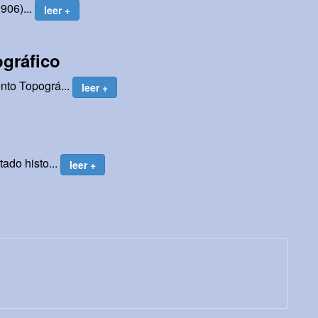
1906)...
leer +
gráfico
ento Topográ...
leer +
tado histo...
leer +