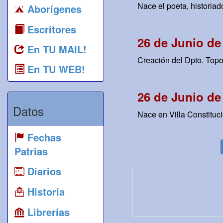
Nace el poeta, historiado
Aborígenes
Escritores
26 de Junio de
En TU MAIL!
Creación del Dpto. Topo
En TU WEB!
26 de Junio de
Datos
Nace en Villa Constituci
Fechas
Patrias
Diarios
Historia
Librerías