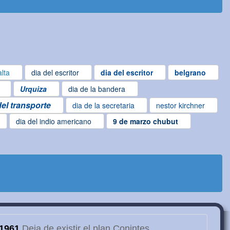
lta
dia del escritor
dia del escritor
belgrano
Urquiza
dia de la bandera
del transporte
dia de la secretaria
nestor kirchner
dia del indio americano
9 de marzo chubut
1961
Deja de existir el plan Conintes