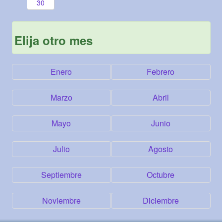
30
Elija otro mes
Enero
Febrero
Marzo
Abril
Mayo
Junio
Julio
Agosto
Septiembre
Octubre
Noviembre
Diciembre