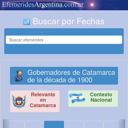
Buscar por Fechas
Gobernadores de Catamarca
de la década de 1900
Relevante
Contexto
en
Nacional
Catamarca
<
>