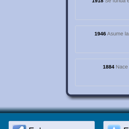
1918
Se funda el
1946
Asume la
1884
Nace e