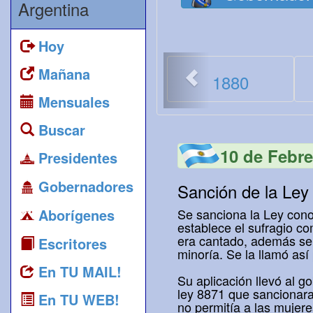
Argentina
Hoy
<
Mañana
1880
Mensuales
Buscar
10 de Febre
Presidentes
Gobernadores
Sanción de la Le
Aborígenes
Se sanciona la Ley cono
establece el sufragio co
era cantado, además se i
Escritores
minoría. Se la llamó as
En TU MAIL!
Su aplicación llevó al g
ley 8871 que sancionara
En TU WEB!
no permitía a las mujere