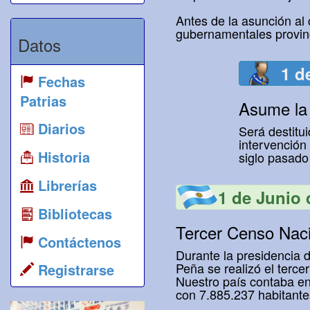
Antes de la asunción al 
gubernamentales provinc
Datos
1 d
Fechas
Patrias
Asume la
Diarios
Será destitu
intervención
Historia
siglo pasado
Librerías
1 de Junio 
Bibliotecas
Tercer Censo Nac
Contáctenos
Durante la presidencia
Peña se realizó el terce
Registrarse
Nuestro país contaba e
con 7.885.237 habitante