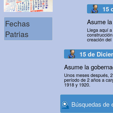
15 
Asume la 
Fechas
Llega aquí a
Patrias
construcción 
creación del
15 de Dicie
Asume la gobernac
Unos meses después, 27 d
período de 2 años a car
1918 y 1920.
Búsquedas de e