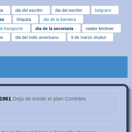
ta
dia del escritor
dia del escritor
belgrano
za
Urquiza
dia de la bandera
el transporte
dia de la secretaria
nestor kirchner
en
dia del indio americano
9 de marzo chubut
1961
Deja de existir el plan Conintes