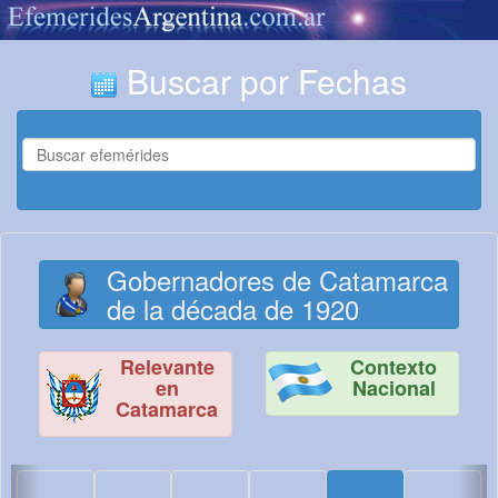
Buscar por Fechas
Gobernadores de Catamarca
de la década de 1920
Relevante
Contexto
en
Nacional
Catamarca
<
>