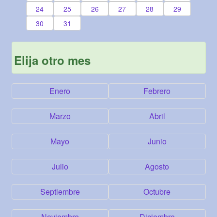
24
25
26
27
28
29
30
31
Elija otro mes
Enero
Febrero
Marzo
Abril
Mayo
Junio
Julio
Agosto
Septiembre
Octubre
Noviembre
Diciembre