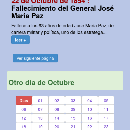
22 de Octubre de 1854 :
Fallecimiento del General José
María Paz
Fallece a los 63 años de edad José María Paz, de
carrera militar y política, uno de los estratega...
leer +
Ver siguiente página
Otro día de Octubre
Días
01
02
03
04
05
06
07
08
09
10
11
12
13
14
15
16
17
18
19
20
21
22
23