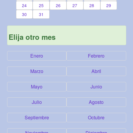
24
25
26
27
28
29
30
31
Elija otro mes
Enero
Febrero
Marzo
Abril
Mayo
Junio
Julio
Agosto
Septiembre
Octubre
Noviembre
Diciembre