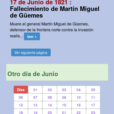
17 de Junio de 1821 :
Fallecimiento de Martín Miguel
de Güemes
Muere el general Martín Miguel de Güemes,
defensor de la frontera norte contra la invasión
realis...
leer +
Ver siguiente página
Otro día de Junio
Días
01
02
03
04
05
06
07
08
09
10
11
12
13
14
15
16
17
18
19
20
21
22
23