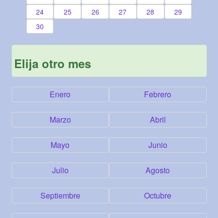
24
25
26
27
28
29
30
Elija otro mes
Enero
Febrero
Marzo
Abril
Mayo
Junio
Julio
Agosto
Septiembre
Octubre